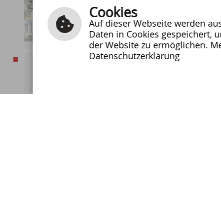
Änderunge
Cookies
Auf dieser Webseite werden auss
Daten in Cookies gespeichert, 
weiterl
der Website zu ermöglichen. Me
Datenschutzerklärung
Amtswec
Herzlich 
weiterl
Bauarbei
Ab Montag
von der K
für den 