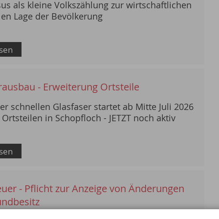
us als kleine Volkszählung zur wirtschaftlichen
len Lage der Bevölkerung
Pre
esen
rausbau - Erweiterung Ortsteile
r schnellen Glasfaser startet ab Mitte Juli 2026
 Ortsteilen in Schopfloch - JETZT noch aktiv
esen
AMTSBLATT
Alle Ausgaben des Jahres
uer - Pflicht zur Anzeige von Änderungen
ndbesitz