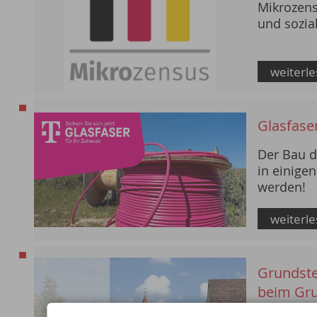
Mikrozens
und sozia
weiterl
Glasfase
Der Bau de
in einigen
werden!
weiterl
Grundste
beim Gru