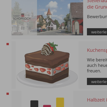
Stellena
die Grun
Bewerbung
weiterl
Kuchens
Wie berei
auch heue
freuen.
weiterl
Halbzeit