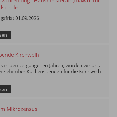
usschreibung - Hausmeister/in (m/w/d) für
dschule
sfrist 01.09.2026
esen
pende Kirchweih
ts in den vergangenen Jahren, würden wir uns
SERVICE
r sehr über Kuchenspenden für die Kirchweih
Wir sind gerne für Sie da
esen
 im Mikrozensus
MEHR ERFAHREN