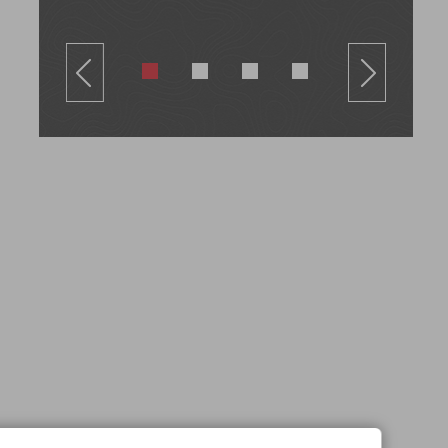
v
Next
1
2
3
4