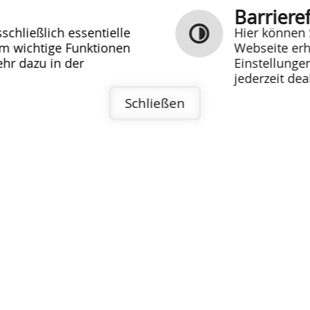
n beim Finanzamt eigenständig anzeigen
Barrieref
chließlich essentielle
Hier können 
MEHR ERFAHREN
um wichtige Funktionen
Webseite erh
esen
hr dazu in der
Einstellunge
jederzeit dea
hsel im Rathaus
Schließen
Willkommen!
esen
ten in Lehengütingen
, 04.05.2026 wird die gemeindliche Ortsstraße
irche bis zum Ortsausgang nach Waldhäuslein
Durchgangsverkehr voll gesperrt!