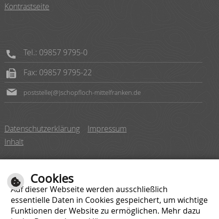
Kontrastseite
Tel.: 09857 9795-0
Fax: 09857 9795-22
poststelle(@)schopfloch-mittelfranken.de
Datenschutzerklärung
Impressum
Inhalt
Cookies
Auf dieser Webseite werden ausschließlich
essentielle Daten in Cookies gespeichert, um wichtige
Montag
08:00 bis 12:00 Uhr
Funktionen der Website zu ermöglichen. Mehr dazu
Dienstag
08:00 bis 12:00 Uhr