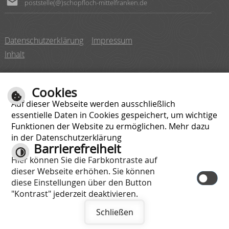
poststelle(@)schopfloch-mittelfranken.de
Datenschutzerklärung
Impressum
Inhalt
Cookies
Auf dieser Webseite werden ausschließlich
essentielle Daten in Cookies gespeichert, um wichtige
Montag
08:00 bis 12:00 Uhr
Funktionen der Website zu ermöglichen. Mehr dazu
Dienstag
08:00 bis 12:00 Uhr
in der Datenschutzerklärung
14:00 bis 16:00 Uhr
Barrierefreiheit
Hier können Sie die Farbkontraste auf
Mittwoch
08:00 bis 12:00 Uhr
dieser Webseite erhöhen. Sie können
Donnerstag
08:00 bis 12:00 Uhr
diese Einstellungen über den Button
16:00 bis 18:00 Uhr
"Kontrast" jederzeit deaktivieren.
Freitag
08:00 bis 12:00 Uhr
Schließen