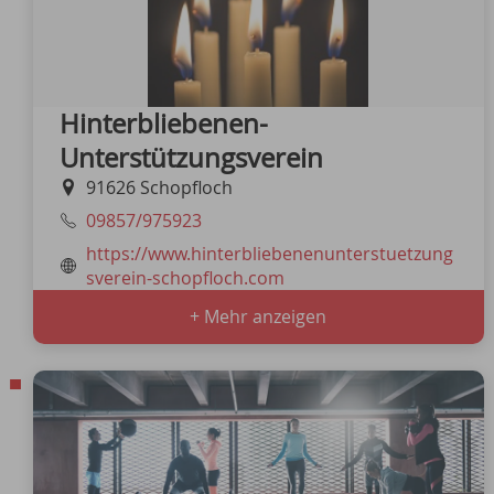
Hinterbliebenen-
Unterstützungsverein
91626 Schopfloch
09857/975923
https://www.hinterbliebenenunterstuetzung
sverein-schopfloch.com
+ Mehr anzeigen