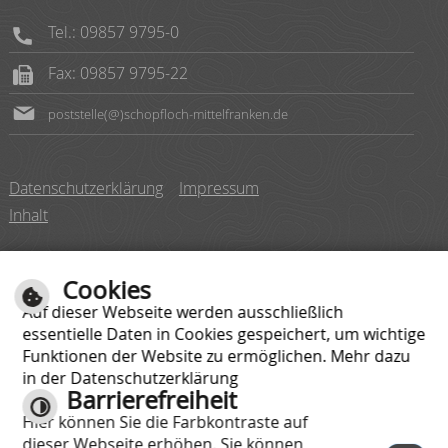
Tel.: 09857 9795-0
Fax: 09857 9795-22
poststelle(@)schopfloch-mittelfranken.de
Datenschutzerklärung
Impressum
Inhalt
Cookies
Auf dieser Webseite werden ausschließlich
essentielle Daten in Cookies gespeichert, um wichtige
Montag
08:00 bis 12:00 Uhr
Funktionen der Website zu ermöglichen. Mehr dazu
Dienstag
08:00 bis 12:00 Uhr
in der Datenschutzerklärung
14:00 bis 16:00 Uhr
Barrierefreiheit
Hier können Sie die Farbkontraste auf
Mittwoch
08:00 bis 12:00 Uhr
dieser Webseite erhöhen. Sie können