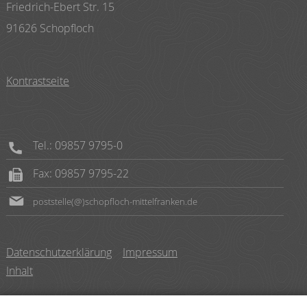
Friedrich-Ebert Str. 15
91626 Schopfloch
Kontrastseite
Tel.: 09857 9795-0
Fax: 09857 9795-22
poststelle(@)schopfloch-mittelfranken.de
Datenschutzerklärung
Impressum
Inhalt