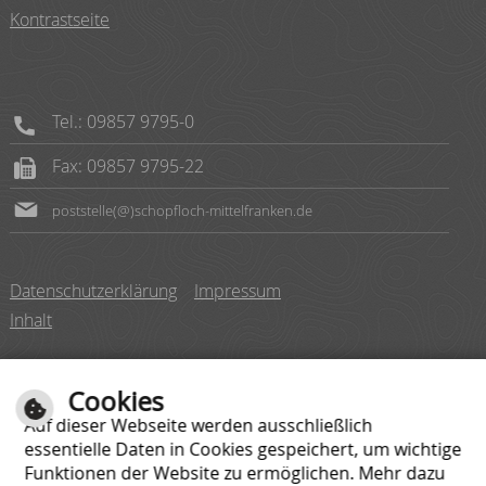
Kontrastseite
Tel.: 09857 9795-0
Fax: 09857 9795-22
poststelle(@)schopfloch-mittelfranken.de
Datenschutzerklärung
Impressum
Inhalt
Cookies
Auf dieser Webseite werden ausschließlich
essentielle Daten in Cookies gespeichert, um wichtige
Montag
08:00 bis 12:00 Uhr
Funktionen der Website zu ermöglichen. Mehr dazu
Dienstag
08:00 bis 12:00 Uhr